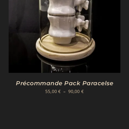
Précommande Pack Paracelse
Plage
55,00
€
–
90,00
€
de
prix :
55,00 €
à
90,00 €