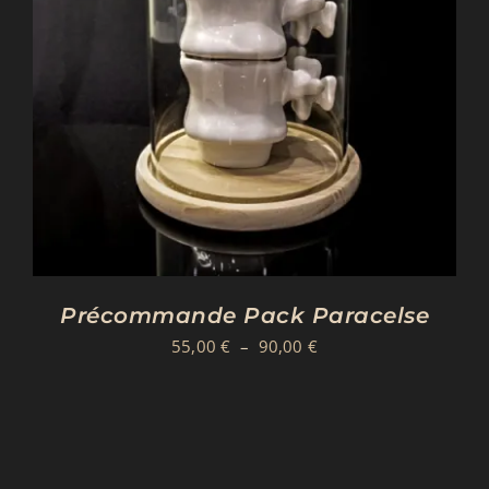
Précommande Pack Paracelse
Plage
55,00
€
–
90,00
€
de
prix :
55,00 €
à
90,00 €