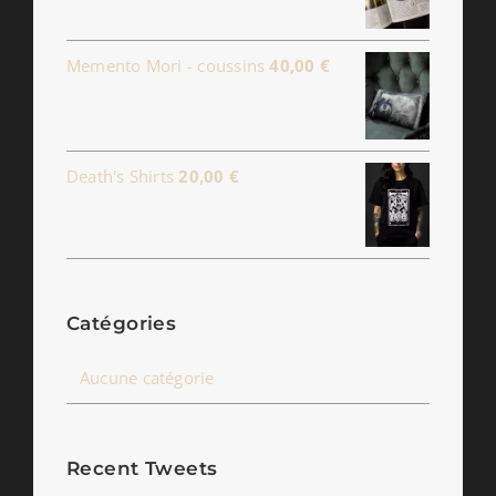
35,00 €
Memento Mori - coussins
40,00
€
Death's Shirts
20,00
€
Catégories
Aucune catégorie
Recent Tweets