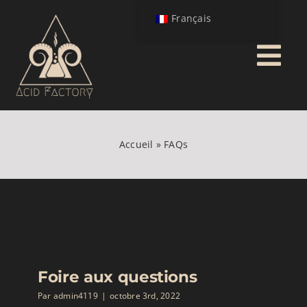
Passer
Français
au
contenu
Tog
Nav
HOME
Accueil
»
FAQs
LA MARQUE
Interior Design
BOUTIQUE
Foire aux questions
Par
admin4119
|
octobre 3rd, 2022
MON COMPTE