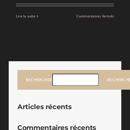
sur
Lire la suite
Commentaires fermés
PANIER
Foire
aux
question
Contact
RECHERCHER:
RECHERCHER
RECHERCH
Articles récents
Commentaires récents