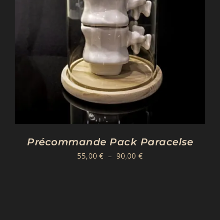
Précommande Pack Paracelse
Plage
55,00
€
–
90,00
€
de
prix :
55,00 €
à
90,00 €